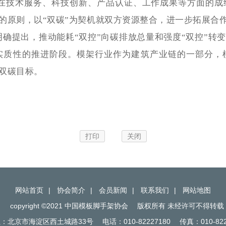
在技术服务、科技创新、产品认证、工作成果等方面的成
的原则，以
“双碳”为契机就双方资源整合，进一步拓展合
明确提出，推动能耗
“双控”向碳排放总量和强度“双控”
到实质性的推进阶段。模架行业作为建筑产业链的一部分，
双碳目标。
打印
关闭
网站首页
|
协会简介
|
会员新闻
|
联系我们
|
网站地图
copyright ©2021 中国模板脚手架协会
版权所有 未经许可不得转载
：北京市海淀区西土城路33号
电话：010-82227180
传真：010-822