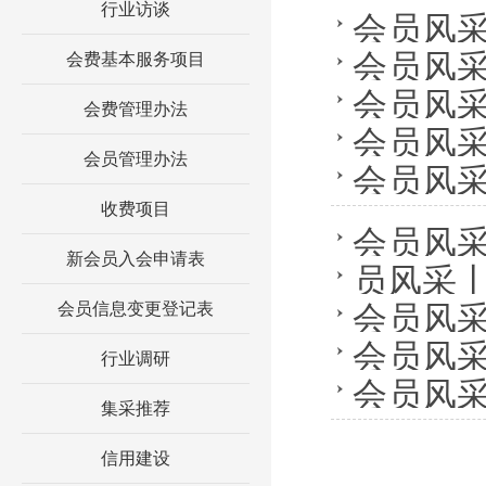
行业访谈
贸片区标
会员风
会员风采
会费基本服务项目
育培训实
会员风
会费管理办法
司“铝”出
会员风
量发展
会员管理办法
会员风
速！
收费项目
局签署战
会员风采
新会员入会申请表
员风采
产线建设
会员信息变更登记表
会员风采
技总经理
会员风
行业调研
产业”智
会员风采
梁施工安
集采推荐
信用建设